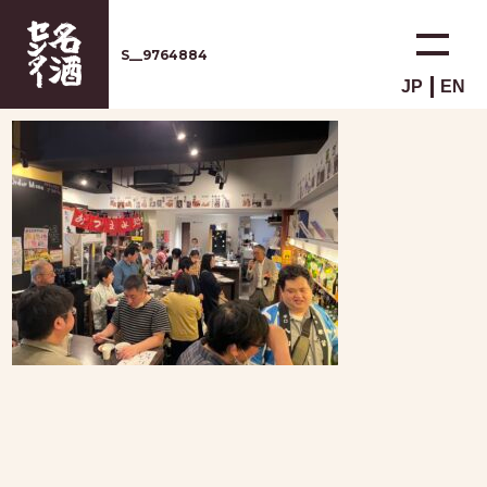
S__9764884
JP
EN