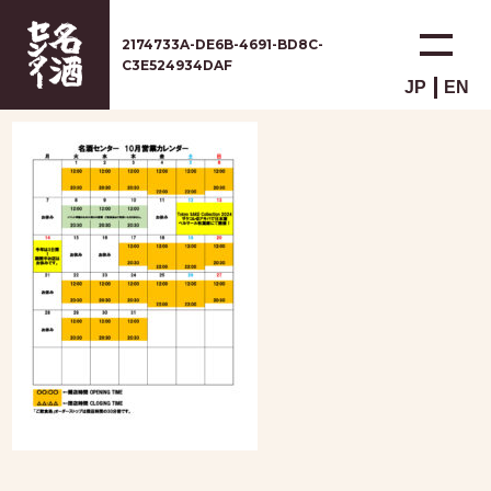
2174733A-DE6B-4691-BD8C-
C3E524934DAF
JP
EN