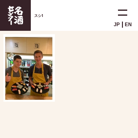
スシ1
JP
EN