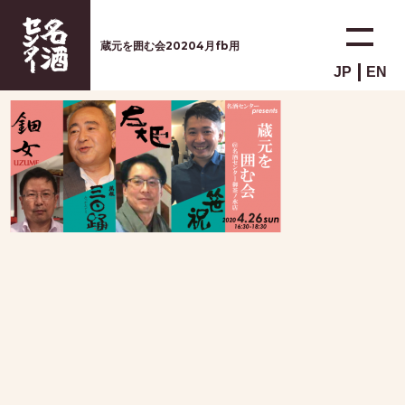
蔵元を囲む会20204月fb用
JP
EN