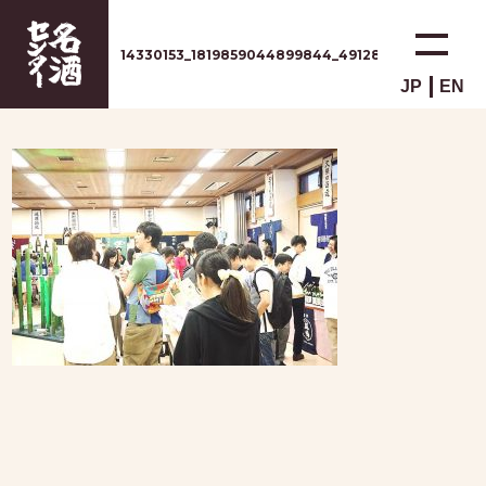
14330153_1819859044899844_49128999425517245
JP
EN