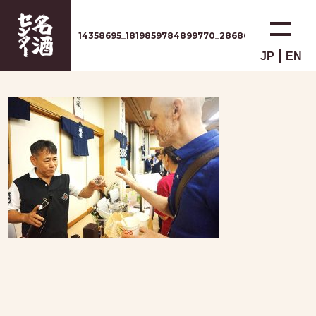
14358695_1819859784899770_2868072902531620
JP
EN