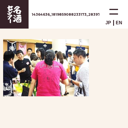
14364636_1819859088233173_28397502178697853
JP
EN