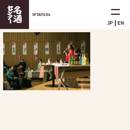
1P7A7034
JP
EN