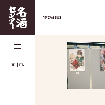
1P7A8503
JP
EN