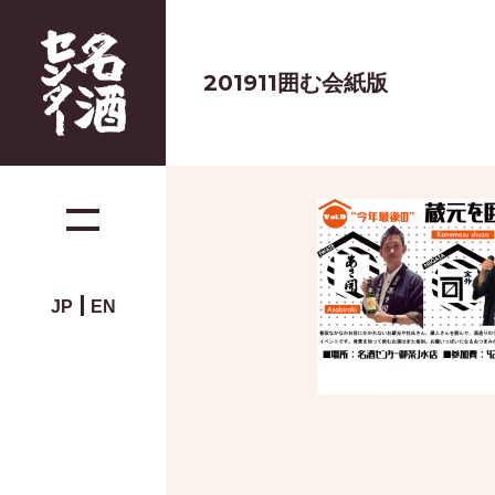
201911囲む会紙版
JP
EN