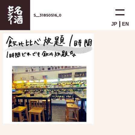
S__31850516_0
JP
EN