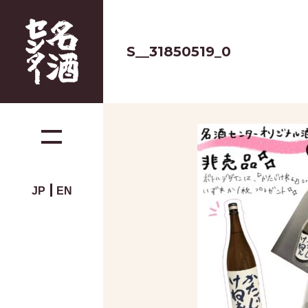
S__31850519_0
JP
EN