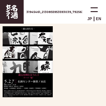
31945461_2130855953593039_792563477487655321
JP
EN