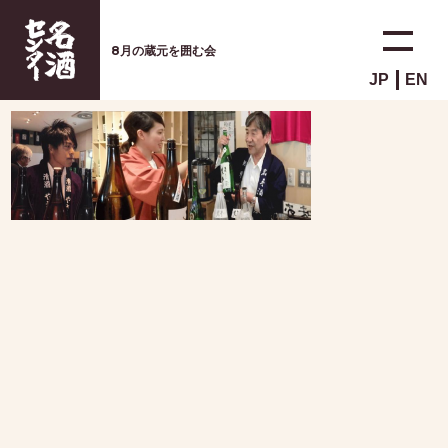
8月の蔵元を囲む会
JP
EN