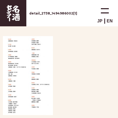
detail_2738_1494986002[1]
JP
EN