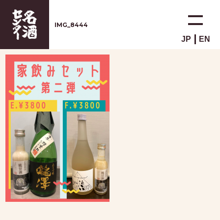
IMG_8444
JP
EN