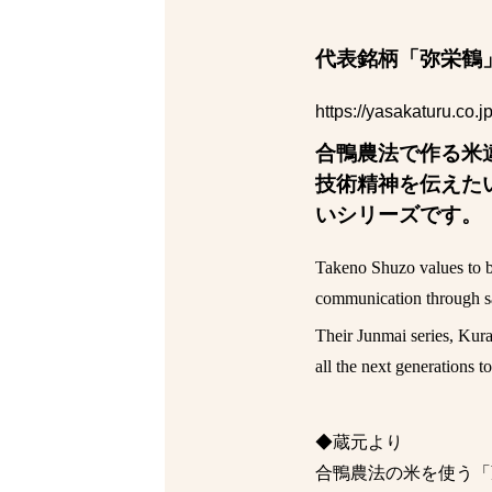
代表銘柄「弥栄鶴
https://yasakaturu.co.jp
合鴨農法で作る米
技術精神を伝えた
いシリーズです。
Takeno Shuzo values to bu
communication through sa
Their Junmai series, Kura
all the next generations t
◆蔵元より
合鴨農法の米を使う「