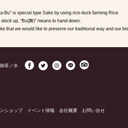
ra-Bu” is special type Sake by using rice-duck farming Rice.
tock up, “Bu(舞)” means to hand down.
 that we would like to preserve our traditional way and our bre
御茶ノ水
ンショップ
イベント情報
会社概要
お問い合せ