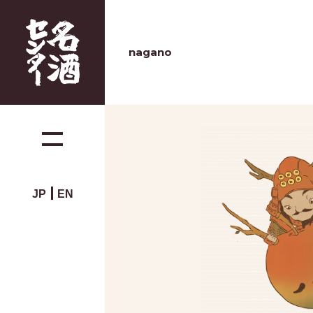
nagano
JP
EN