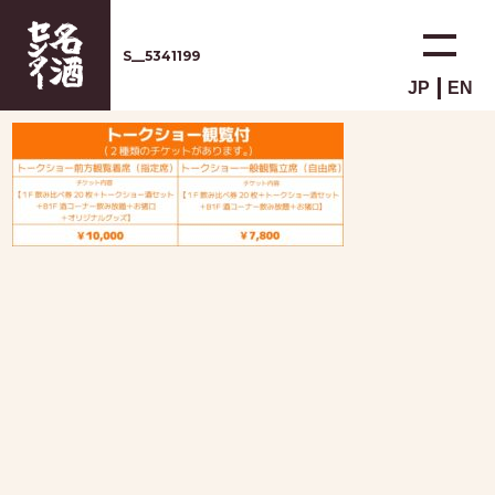
S__5341199
JP
EN