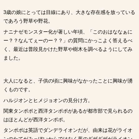
3歳の娘にとっては目線にあり、大きな存在感を放っている
であろう野草や野花。
ナニナゼモンスター化が著しい年頃、「このおはななぁに
ー？？なんてぇーのー？？」の質問にかっこよく答えるべ
く、最近は普段見かけた野草や樹木を調べるようにしてみ
ました。
大人になると、子供の頃に興味がなかったことに興味が湧
くものです。
ハルジオンとヒメジョオンの見分け方。
関東タンポポと西洋タンポポがあるが都市部で見られるの
はほとんどが西洋タンポポ。
タンポポは英語でダンデライオンだが、由来は花がライオ
ンのたてがみっぽいからではなく葉のギザギザがライオン