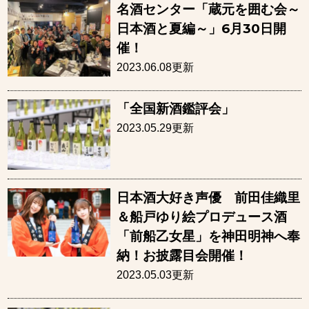
名酒センター「蔵元を囲む会～
日本酒と夏編～」6月30日開
催！
2023.06.08更新
「全国新酒鑑評会」
2023.05.29更新
日本酒大好き声優 前田佳織里
＆船戸ゆり絵プロデュース酒
「前船乙女星」を神田明神へ奉
納！お披露目会開催！
2023.05.03更新