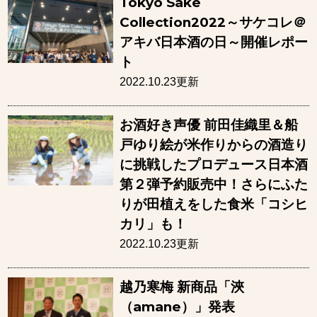
Tokyo Sake
Collection2022～サケコレ＠
アキバ日本酒の日～開催レポー
ト
2022.10.23更新
お酒好き声優 前田佳織里＆船
戸ゆり絵が米作りからの酒造り
に挑戦したプロデュース日本酒
第２弾予約販売中！さらにふた
りが田植えをした食米「コシヒ
カリ」も！
2022.10.23更新
越乃寒梅 新商品「浹
（amane）」発表