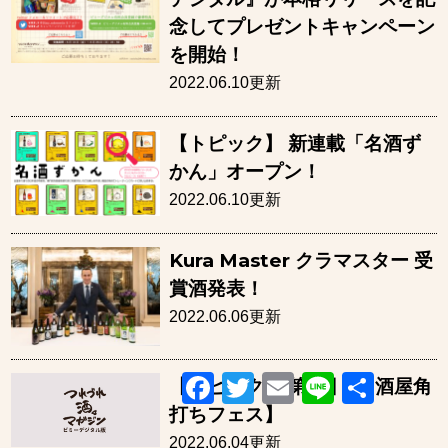
念してプレゼントキャンペーン
を開始！
2022.06.10更新
【トピック】 新連載「名酒ず
かん」オープン！
2022.06.10更新
Kura Master クラマスター 受
賞酒発表！
2022.06.06更新
Facebook
Twitter
Email
Line
共
【トピック】 第5回 【酒屋角
有
打ちフェス】
2022.06.04更新