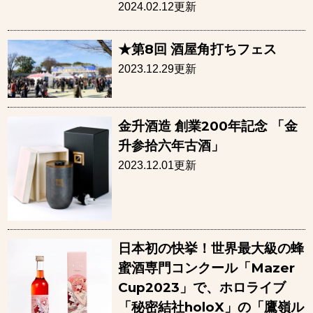
2024.02.12更新
★第8回 酒屋角打ちフェス
2023.12.29更新
⾦升酒造 創業200年記念 「⾦
升参拾六年古酒」
2023.12.01更新
日本初の快挙！世界最大級の蜂
蜜酒専門コンクール「Mazer
Cup2023」で、ホロライブ
「秘密結社holoX」の「鷹嶺ル