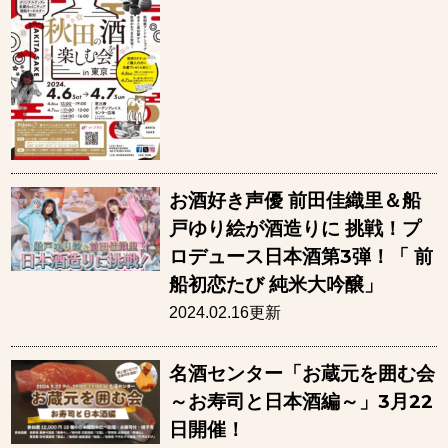
お酒好き声優 前田佳織里＆船
戸ゆり絵が酒造りに 挑戦！プ
ロデュース日本酒第3弾！「 前
船初恋たび 純米大吟醸」
2024.02.16更新
名酒センター「お蔵元を囲む会
～お寿司と日本酒編～」3月22
日開催！