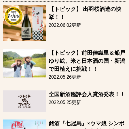
【トピック】 出羽桜酒造の快
挙！！
2022.06.02更新
【トピック】前田佳織里＆船戸
ゆり絵、米と日本酒の国・新潟
で田植えに挑戦！！
2022.05.26更新
全国新酒鑑評会入賞酒発表！！
2022.05.25更新
銘酒『七冠馬』×ウマ娘 シンボ