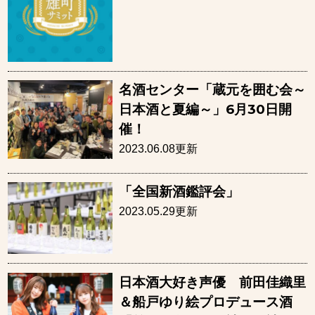
名酒センター「蔵元を囲む会～
日本酒と夏編～」6月30日開
催！
2023.06.08更新
「全国新酒鑑評会」
2023.05.29更新
日本酒大好き声優 前田佳織里
＆船戸ゆり絵プロデュース酒