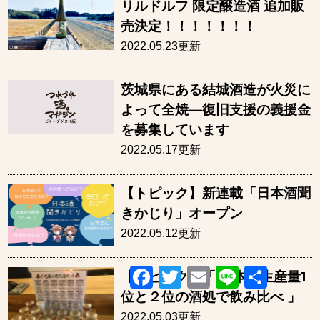
リルドルフ 限定醸造酒 追加販
売決定！！！！！！！
2022.05.23更新
茨城県にある結城酒造が火災に
よって全焼—復旧支援の義援金
を募集しています
2022.05.17更新
【トピック】新連載「日本酒聞
きかじり」オープン
2022.05.12更新
Facebook
Twitter
Email
Line
共
【トピック】「 日本酒生産量1
有
位と２位の酒処で飲み比べ 」
2022.05.03更新