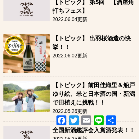
【トピック】 第5回 【酒屋角
打ちフェス】
2022.06.04更新
【トピック】 出羽桜酒造の快
挙！！
2022.06.02更新
【トピック】前田佳織里＆船戸
ゆり絵、米と日本酒の国・新潟
で田植えに挑戦！！
2022.05.26更新
Facebook
Twitter
Email
Line
共
有
全国新酒鑑評会入賞酒発表！！
2022.05.25更新