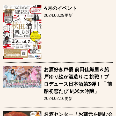
4月のイベント
2024.03.29更新
お酒好き声優 前田佳織里＆船
戸ゆり絵が酒造りに 挑戦！プ
ロデュース日本酒第3弾！「 前
船初恋たび 純米大吟醸」
2024.02.16更新
名酒センター「お蔵元を囲む会