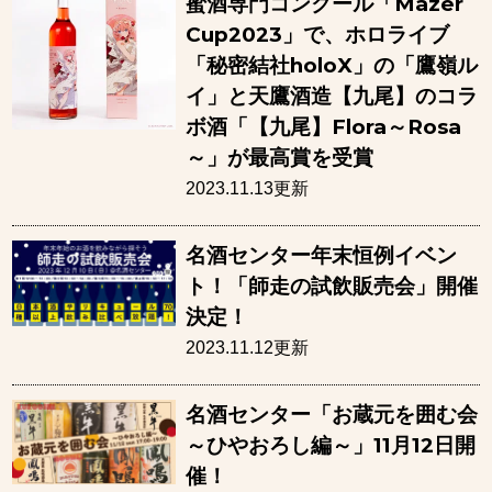
蜜酒専門コンクール「Mazer
Cup2023」で、ホロライブ
「秘密結社holoX」の「鷹嶺ル
イ」と天鷹酒造【九尾】のコラ
ボ酒「【九尾】Flora～Rosa
～」が最高賞を受賞
2023.11.13更新
名酒センター年末恒例イベン
ト！「師走の試飲販売会」開催
決定！
2023.11.12更新
名酒センター「お蔵元を囲む会
～ひやおろし編～」11月12日開
催！