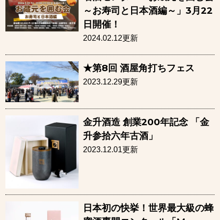
～お寿司と日本酒編～」3月22
日開催！
2024.02.12更新
★第8回 酒屋角打ちフェス
2023.12.29更新
⾦升酒造 創業200年記念 「⾦
升参拾六年古酒」
2023.12.01更新
日本初の快挙！世界最大級の蜂