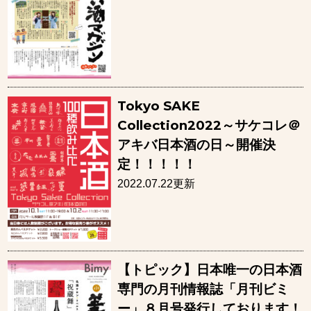
Tokyo SAKE
Collection2022～サケコレ＠
アキバ日本酒の日～開催決
定！！！！！
2022.07.22更新
【トピック】日本唯一の日本酒
専門の月刊情報誌「月刊ビミ
ー」８月号発行しております！