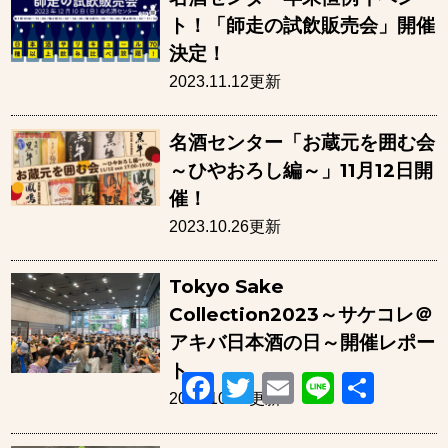
ト！「師走の試飲販売会」開催
決定！
2023.11.12更新
名酒センター「お蔵元を囲む会
～ひやおろし編～」11月12日開
催！
2023.10.26更新
Tokyo Sake
Collection2023～サケコレ＠
アキバ日本酒の日～開催レポー
ト
Facebook
Twitter
Email
Line
共
有
2023.10.21更新