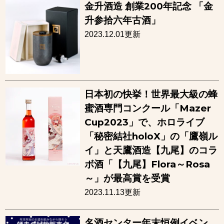
⾦升酒造 創業200年記念 「⾦
升参拾六年古酒」
2023.12.01更新
日本初の快挙！世界最大級の蜂
蜜酒専門コンクール「Mazer
Cup2023」で、ホロライブ
「秘密結社holoX」の「鷹嶺ル
イ」と天鷹酒造【九尾】のコラ
ボ酒「【九尾】Flora～Rosa
～」が最高賞を受賞
2023.11.13更新
名酒センター年末恒例イベン