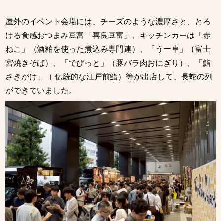
屋外のイベント会場には、チーズのような濃厚さと、とろ
ける食感おつまみ豆富「喜良豆富」、キッチンカーは「赤
ねこ」（酒粕を使った煮込み専門連）、「うー卓」（富士
宮焼きそば）、「でびっと」（豚バラ肉おにぎり）、「鮨
さきがけ」（ 伝統的な江戸前鮨）等が出店して、長蛇の列
ができていました。