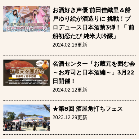
お酒好き声優 前田佳織里＆船
戸ゆり絵が酒造りに 挑戦！プ
ロデュース日本酒第3弾！「 前
船初恋たび 純米大吟醸」
2024.02.16更新
名酒センター「お蔵元を囲む会
～お寿司と日本酒編～」3月22
日開催！
2024.02.12更新
★第8回 酒屋角打ちフェス
2023.12.29更新