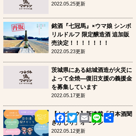
2022.05.25更新
銘酒『七冠馬』×ウマ娘 シンボ
リルドルフ 限定醸造酒 追加販
売決定！！！！！！！
2022.05.23更新
茨城県にある結城酒造が火災に
よって全焼—復旧支援の義援金
を募集しています
2022.05.17更新
【トピック】新連載「日本酒聞
Facebook
Twitter
Email
Line
共
有
きかじり」オープン
2022.05.12更新