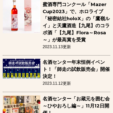
蜜酒専門コンクール「Mazer
Cup2023」で、ホロライブ
「秘密結社holoX」の「鷹嶺ル
イ」と天鷹酒造【九尾】のコラ
ボ酒「【九尾】Flora～Rosa
～」が最高賞を受賞
2023.11.13更新
名酒センター年末恒例イベン
ト！「師走の試飲販売会」開催
決定！
2023.11.12更新
名酒センター「お蔵元を囲む会
～ひやおろし編～」11月12日開
催！