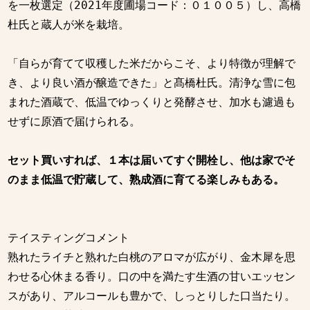
を一枚選定（2021年度圃場コード：０１００５）し、高橋
杜氏と蔵人が米を栽培。

「自らが育てて収穫した米だからこそ、より特徴が理解で
き、より良い酒が醸造できた」と髙橋杜氏。清浄な雪に包
まれた酒蔵で、低温でゆっくりと発酵させ、加水も濾過も
せずに原酒で届けられる。

セット買いすれば、１本は届いてすぐ開栓し、他は家でそ
のまま低温で貯蔵して、熟成酒に育てる楽しみもある。
テイスティングコメント

熟れたライチと熟れた白桃のアロマが広がり、金木犀を思
わせる心休まる香り。口の中を満たす生酒の甘いエッセン
スがあり、アルコールも豊かで、しっとりした口当たり。