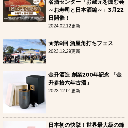
名酒センター「お蔵元を囲む会
～お寿司と日本酒編～」3月22
日開催！
2024.02.12更新
★第8回 酒屋角打ちフェス
2023.12.29更新
⾦升酒造 創業200年記念 「⾦
升参拾六年古酒」
2023.12.01更新
日本初の快挙！世界最大級の蜂