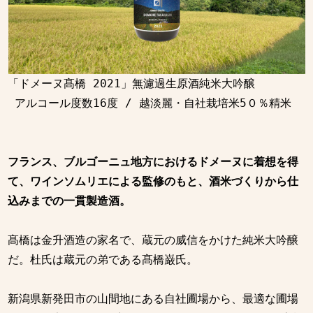
「ドメーヌ髙橋 2021」無濾過生原酒純米大吟醸

 アルコール度数16度 / 越淡麗・自社栽培米5０％精米

フランス、ブルゴーニュ地方におけるドメーヌに着想を得
て、ワインソムリエによる監修のもと、酒米づくりから仕
込みまでの一貫製造酒。
髙橋は金升酒造の家名で、蔵元の威信をかけた純米大吟醸
だ。杜氏は蔵元の弟である髙橋巌氏。

新潟県新発田市の山間地にある自社圃場から、最適な圃場