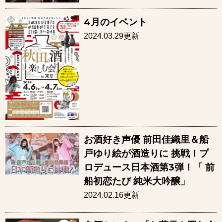
4月のイベント
2024.03.29更新
お酒好き声優 前田佳織里＆船
戸ゆり絵が酒造りに 挑戦！プ
ロデュース日本酒第3弾！「 前
船初恋たび 純米大吟醸」
2024.02.16更新