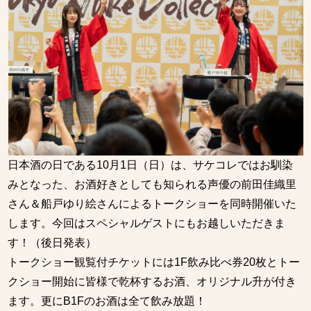
日本酒の日である10月1日（日）は、サケコレではお馴染
みとなった、お酒好きとしても知られる声優の前田佳織里
さん＆船戸ゆり絵さんによるトークショーを同時開催いた
します。今回はスペシャルゲストにもお越しいただきま
す！（後日発表）
トークショー観覧付チケットには1F飲み比べ券20枚とトー
クショー開始に皆様で乾杯するお酒、オリジナル升が付き
ます。更にB1Fのお酒は全て飲み放題！