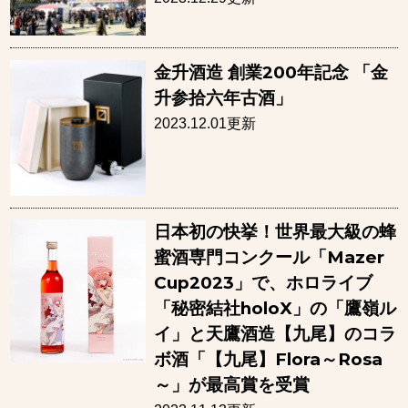
⾦升酒造 創業200年記念 「⾦
升参拾六年古酒」
2023.12.01更新
日本初の快挙！世界最大級の蜂
蜜酒専門コンクール「Mazer
Cup2023」で、ホロライブ
「秘密結社holoX」の「鷹嶺ル
イ」と天鷹酒造【九尾】のコラ
ボ酒「【九尾】Flora～Rosa
～」が最高賞を受賞