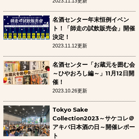
2023.11.13更新
名酒センター年末恒例イベン
ト！「師走の試飲販売会」開催
決定！
2023.11.12更新
名酒センター「お蔵元を囲む会
～ひやおろし編～」11月12日開
催！
2023.10.26更新
Tokyo Sake
Collection2023～サケコレ＠
アキバ日本酒の日～開催レポー
ト