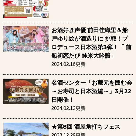
お酒好き声優 前田佳織里＆船
戸ゆり絵が酒造りに 挑戦！プ
ロデュース日本酒第3弾！「 前
船初恋たび 純米大吟醸」
2024.02.16更新
名酒センター「お蔵元を囲む会
～お寿司と日本酒編～」3月22
日開催！
2024.02.12更新
★第8回 酒屋角打ちフェス
2023.12.29更新