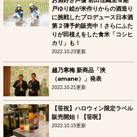
お酒好き声優 前田佳織里＆船
戸ゆり絵が米作りからの酒造り
に挑戦したプロデュース日本酒
第２弾予約販売中！さらにふた
りが田植えをした食米「コシヒ
カリ」も！
2022.10.23更新
越乃寒梅 新商品「浹
（amane）」発表
2022.10.21更新
【笹祝】ハロウィン限定ラベル
販売開始！【笹呪】
2022.10.15更新