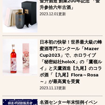
⾦升酒造 創業200年記念 「⾦
升参拾六年古酒」
2023.12.01更新
日本初の快挙！世界最大級の蜂
蜜酒専門コンクール「Mazer
Cup2023」で、ホロライブ
「秘密結社holoX」の「鷹嶺ル
イ」と天鷹酒造【九尾】のコラ
ボ酒「【九尾】Flora～Rosa
～」が最高賞を受賞
2023.11.13更新
名酒センター年末恒例イベン