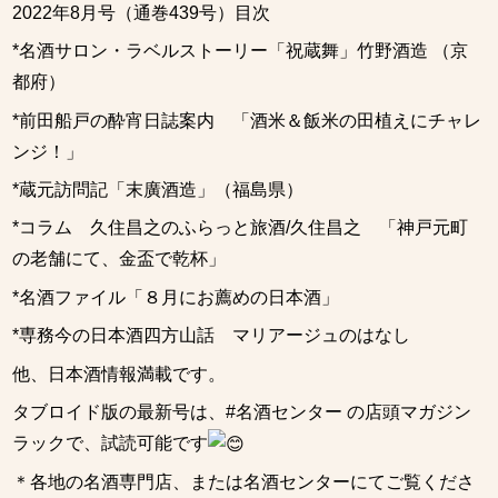
2022年8月号（通巻439号）目次
*名酒サロン・ラベルストーリー「祝蔵舞」竹野酒造 （京
都府）
*前田船戸の酔宵日誌案内 「酒米＆飯米の田植えにチャレ
ンジ！」
*蔵元訪問記「末廣酒造」（福島県）
*コラム 久住昌之のふらっと旅酒/久住昌之 「神戸元町
の老舗にて、金盃で乾杯」
*名酒ファイル「８月にお薦めの日本酒」
*専務今の日本酒四方山話 マリアージュのはなし
他、日本酒情報満載です。
タブロイド版の最新号は、
#名酒センター
の店頭マガジン
ラックで、試読可能です
＊各地の名酒専門店、または名酒センターにてご覧くださ