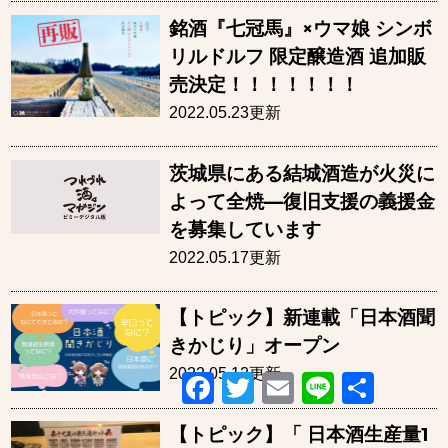
銘酒『七冠馬』×ウマ娘 シンボ
リルドルフ 限定醸造酒 追加販
売決定！！！！！！！
2022.05.23更新
茨城県にある結城酒造が火災に
よって全焼—復旧支援の義援金
を募集しています
2022.05.17更新
【トピック】新連載「日本酒聞
きかじり」オープン
2022.05.12更新
Facebook
Twitter
Email
Line
共
有
【トピック】「 日本酒生産量1